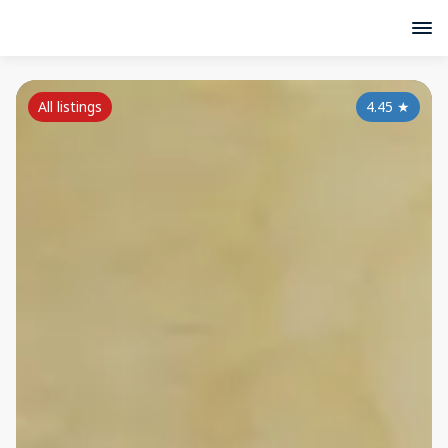
All listings
4.45
★