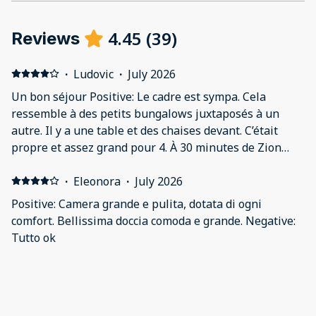
4.45
(
39
)
Reviews
·
Ludovic
·
July 2026
Un bon séjour Positive: Le cadre est sympa. Cela
ressemble à des petits bungalows juxtaposés à un
autre. Il y a une table et des chaises devant. C’était
propre et assez grand pour 4. À 30 minutes de Zion
Park. Des magasins et restaurants aux alentours mais
avec besoins d’une voiture. Une grande TV et une salle
·
Eleonora
·
July 2026
de bain propre et fontionnelle. Negative: Pas grand
Positive: Camera grande e pulita, dotata di ogni
chose, sauf peut être le fait de n’avoir personne
comfort. Bellissima doccia comoda e grande. Negative:
directement sur place. Toutefois, ils ont répondu
Tutto ok
aussitôt aux numéros de téléphone indiqués à l’entrée
des parking, et sont venus dans un délai de 5 minutes.
·
brice
·
June 2026
Nous n’avions pas reçu notre code d’entrée de porte.
très bien Positive: propre, frais pas trop loin de Zion
Negative: ce serait mieux avec des couverts et des bols